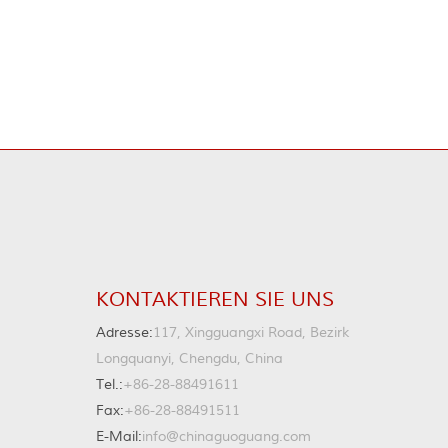
KONTAKTIEREN SIE UNS
Adresse:
117, Xingguangxi Road, Bezirk
Longquanyi, Chengdu, China
Tel.:
+86-28-88491611
Fax:
+86-28-88491511
E-Mail:
info@chinaguoguang.com