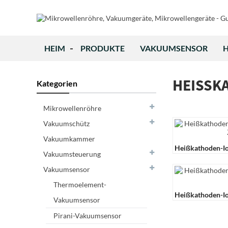
HEIM
PRODUKTE
VAKUUMSENSOR
H
HEISSK
Kategorien
Mikrowellenröhre
Vakuumschütz
Vakuumkammer
Heißkathoden-I
Vakuumsteuerung
ZJ-27 (Glas)
Vakuumsensor
Thermoelement-
Heißkathoden-I
Vakuumsensor
ZJ-10B
Pirani-Vakuumsensor