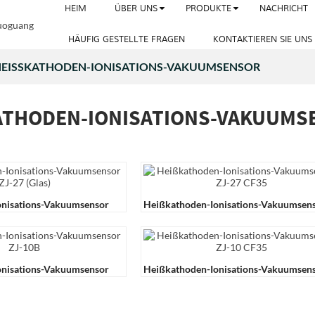
HEIM
ÜBER UNS
PRODUKTE
NACHRICHT
HÄUFIG GESTELLTE FRAGEN
KONTAKTIEREN SIE UNS
EISSKATHODEN-IONISATIONS-VAKUUMSENSOR
ATHODEN-IONISATIONS-VAKUUMSE
onisations-Vakuumsensor
Heißkathoden-Ionisations-Vakuumsen
ZJ-27 CF35
onisations-Vakuumsensor
Heißkathoden-Ionisations-Vakuumsen
ZJ-10 CF35