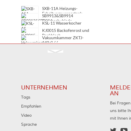
SXB-11A Heizungs-
Erhaltungswassertank
SB9913&SB9914
Speiseschublade
KSL-11 Wasserkocher
KJ0015 Backofenrost und
Backblech
Vakuumkammer ZKTJ-
140-0.66
Vakuumkammer TJC20-
12/630
Vakuumkammer TJC20-
12/400
Vakuumkammer TJC20-
7.2/630
UNTERNEHMEN
MELDE
AN
Tags
Bei Fragen 
Empfohlen
uns bitte 
Video
mit Ihnen 
Sprache

