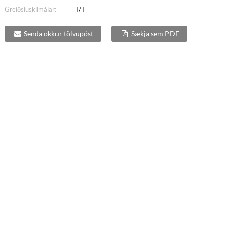
Greiðsluskilmálar:
T/T
Senda okkur tölvupóst
Sækja sem PDF