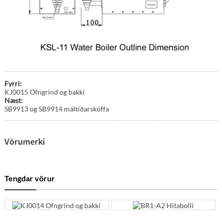
Fyrri:
KJ0015 Ofngrind og bakki
Næst:
SB9913 og SB9914 máltíðarskúffa
Vörumerki
Tengdar vörur