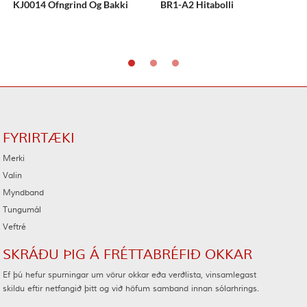
KJ0014 Ofngrind Og Bakki
BR1-A2 Hitabolli
FYRIRTÆKI
Merki
Valin
Myndband
Tungumál
Veftré
SKRÁÐU ÞIG Á FRÉTTABRÉFIÐ OKKAR
Ef þú hefur spurningar um vörur okkar eða verðlista, vinsamlegast
skildu eftir netfangið þitt og við höfum samband innan sólarhrings.