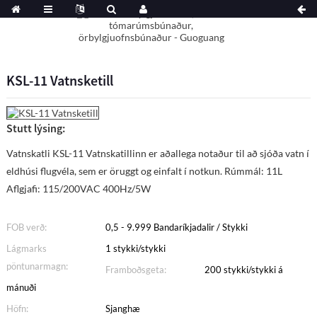
KSL-11 Vatnsketill
Stutt lýsing:
Vatnskatli KSL-11 Vatnskatillinn er aðallega notaður til að sjóða vatn í
eldhúsi flugvéla, sem er öruggt og einfalt í notkun. Rúmmál: 11L
Aflgjafi: 115/200VAC 400Hz/5W
FOB verð:
0,5 - 9.999 Bandaríkjadalir / Stykki
Lágmarks
1 stykki/stykki
pöntunarmagn:
Framboðsgeta:
200 stykki/stykki á
mánuði
Höfn:
Sjanghæ