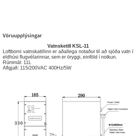
Vöruupplýsingar
Vatnsketill KSL-11
Loftborni vatnskatillinn er aðallega notaður til að sjóða vatn í
eldhúsi flugvélarinnar, sem er öryggi, einföld í notkun.
Rúmmál: 11L
Aflgjafi: 115/200VAC 400Hz/5W