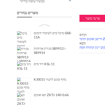
מכשיר טיפול בלייזר
מוצרים נבחרים
פרטי מוצר
מיכל מים לשימור חימום SXB-
קוֹדֵם:
11A
 ZJ-54
הַבָּא:
מגירת ארוחות SB9913 ו-
SB9914
דוד מים KSL-11
KJ0015 מדף ומגש לתנור
תא ואקום ZKTJ-140-0.66