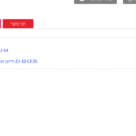
תגי מוצר
חיישן ואקום תרמי
חיישן ואקום יינון קתודה חמה ZJ-10 CF35