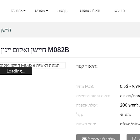
צרו קשר
שאלות נפוצות
חֲדָשׁוֹת
מוצרים
אודותינו
חיישן 
חיישן ואקום יינון קתודה חמה M082B
תיאור קצר:
Loading...
מחיר FOB:
אחת/חתיכות
כמות הזמנה מינימלית:
ות לחודש
יכולת אספקה:
שנגחאי
נָמָל:
לום/תשלום
תנאי תשלום:
שלחו לנו אימייל