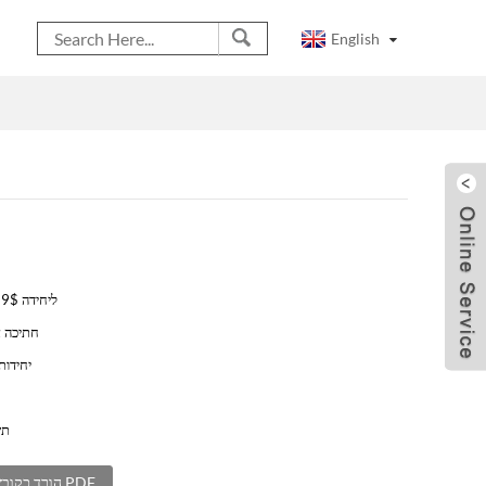
English
0.5$ - 9,999$ ליחידה
חתיכה 
200 יחיד
תש
הורד כקובץ PDF