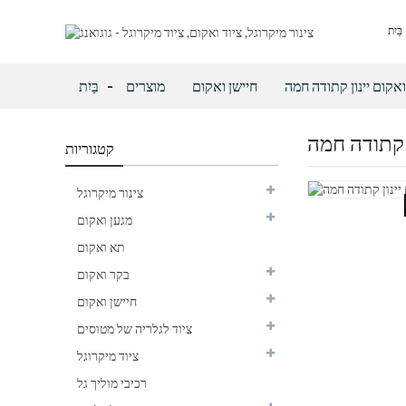
בַּיִת
ואקום יינון קתודה חמה
חיישן ואקום
מוצרים
בַּיִת
קטגוריות
צינור מיקרוגל
מגען ואקום
תא ואקום
בקר ואקום
חיישן ואקום
ציוד לגלריה של מטוסים
ציוד מיקרוגל
רכיבי מוליך גל