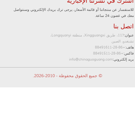
اشترك في نشرتنا الإخبارية
للاستفسار عن منتجاتنا أو قائمة الأسعار، يرجى ترك بريدك الإلكتروني وسنتواصل
معك في غضون 24 ساعة.
اتصل بنا
عنوان:
117، طريق Xingguangxi، منطقة Longquanyi،
تشنغدو، الصين
هاتف:
+86-28-88491611
فاكس:
+86-28-88491511
بريد إلكتروني:
info@chinaguoguang.com
© جميع الحقوق محفوظة - 2010-2026.