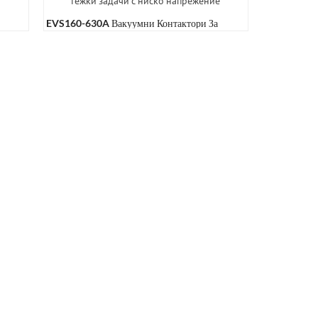
EVS160-630A Вакуумни Контактори За
Тежки Задачи С Ниско Напрежение...