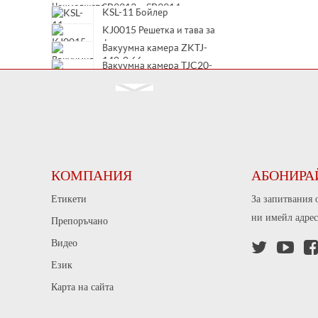
консервиране
SB9913 и SB9914
KSL-11 Бойлер
KJ0015 Решетка и тава за
фурна
Вакуумна камера ZKTJ-
140-0.66
Вакуумна камера TJC20-
12/630
Вакуумна камера TJC20-
12/400
Вакуумна камера TJC20-
7.2/630
КОМПАНИЯ
АБОНИРА
Етикети
За запитвания 
ни имейл адрес
Препоръчано
Видео


Език
Карта на сайта