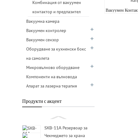
Комбинация от вакуумен
Вакуумен Контак
контактор и предпазител
CKG4
Вакуумна камера
Вакуумен контролер
Вакуумен сензор
Оборудване за кухненски бокс
на самолета
Микровълново оборудване
Компоненти на вълновода
Апарат за лазерна терапия
Продукти с акцент
SXB-11A Резервоар за
вода за отопление и
Чекмеджето за храна