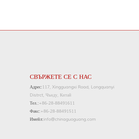
СВЪРЖЕТЕ СЕ С НАС
Адрес:
117, Xingguangxi Road, Longquanyi
Distrct, Чънду, Китай
Тел.:
+86-28-88491611
Факс:
+86-28-88491511
Имейл:
info@chinaguoguang.com