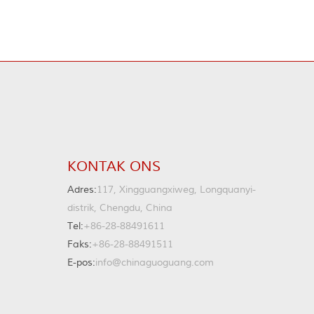
KONTAK ONS
Adres:
117, Xingguangxiweg, Longquanyi-
distrik, Chengdu, China
Tel:
+86-28-88491611
Faks:
+86-28-88491511
E-pos:
info@chinaguoguang.com