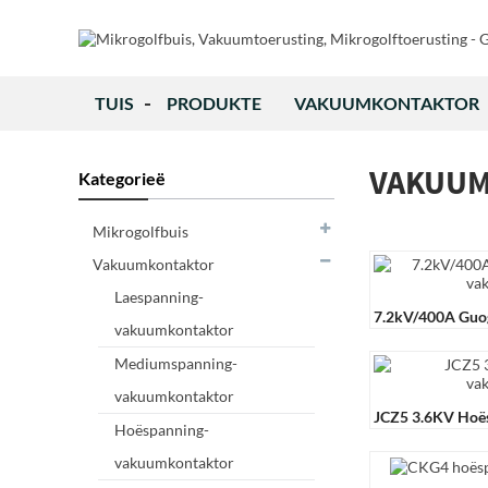
TUIS
PRODUKTE
VAKUUMKONTAKTOR
VAKUU
Kategorieë
Mikrogolfbuis
Vakuumkontaktor
Laespanning-
7.2kV/400A Guo
vakuumkontaktor
Vakuumkontakt
Mediumspanning-
vakuumkontaktor
JCZ5 3.6KV Hoë
Hoëspanning-
Vakuumkontakt
vakuumkontaktor