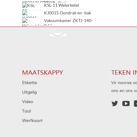
Maaltydlaai
KSL-11 Waterketel
Verhittingsbewaringswatertenk
KJ0015 Oondrak en -bak
Vakuumkamer ZKTJ-140-
0.66
Vakuumkamer TJC20-
12/630
Vakuumkamer TJC20-
12/400
Vakuumkamer TJC20-
7.2/630
MAATSKAPPY
TEKEN I
Etikette
Vir navrae oo
ons en ons sa
Uitgelig
Video


Taal
Werfkaart