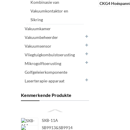
Kombinasie van
CKG4 Hoëspanni
Vakuumkontaktor en
Sikring
Vakuumkamer
Vakuumbeheerder
Vakuumsensor
Vliegtuigkombuistoerusting
Mikrogolftoerusting
Golfgeleierkomponente
Laserterapie-apparaat
Kenmerkende Produkte
SXB-11A
SB9913&SB9914