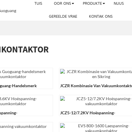
TUIS
OOR ONS
PRODUKTE
NUUS
GEREELDE VRAE
KONTAK ONS
MKONTAKTOR
guang-Handelsmerk
JCZR Kombinasie Van Vakuumkontakt
or
En Sikring
spanning-
JCZ5-12/7.2KV Hoëspanning-
or
Vakuumkontaktor