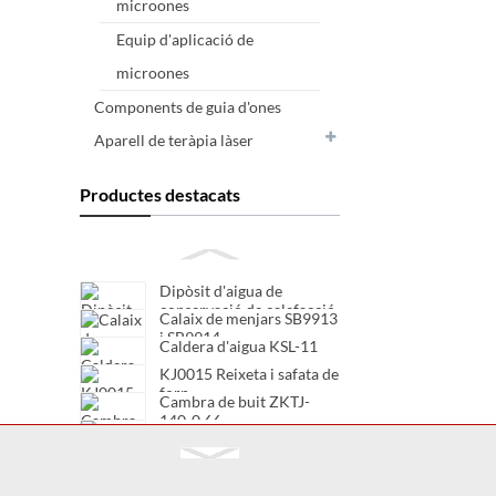
microones
Equip d'aplicació de
microones
Components de guia d'ones
Aparell de teràpia làser
Productes destacats
Dipòsit d'aigua de
conservació de calefacció
Calaix de menjars SB9913
SXB-11A
i SB9914
Caldera d'aigua KSL-11
KJ0015 Reixeta i safata de
forn
Cambra de buit ZKTJ-
140-0.66
Cambra de buit TJC20-
12/630
Cambra de buit TJC20-
12/400
Cambra de buit TJC20-