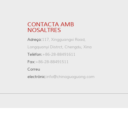
CONTACTA AMB
NOSALTRES
Adreça:
117, Xingguangxi Road,
Longquanyi Distrct, Chengdu, Xina
Telèfon:
+86-28-88491611
Fax:
+86-28-88491511
Correu
electrònic:
info@chinaguoguang.com