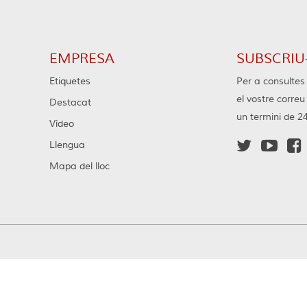
7.2/630
EMPRESA
SUBSCRIU-
Etiquetes
Per a consultes 
el vostre corre
Destacat
un termini de 2
Vídeo



Llengua
Mapa del lloc