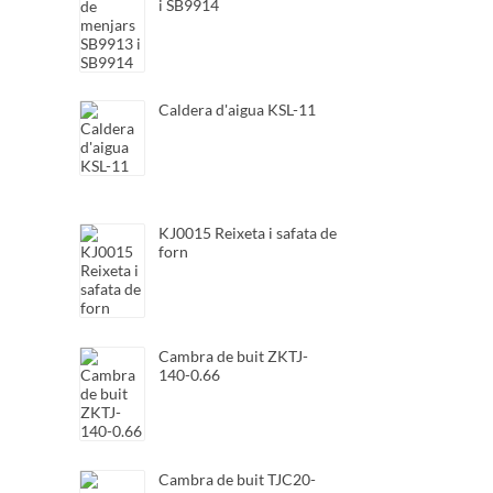
i SB9914
Caldera d'aigua KSL-11
KJ0015 Reixeta i safata de
forn
Cambra de buit ZKTJ-
140-0.66
Cambra de buit TJC20-