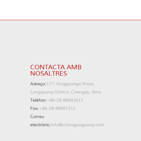
CONTACTA AMB
NOSALTRES
Adreça:
117, Xingguangxi Road,
Longquanyi Distrct, Chengdu, Xina
Telèfon:
+86-28-88491611
Fax:
+86-28-88491511
Correu
electrònic:
info@chinaguoguang.com