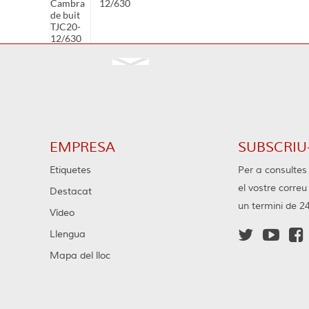
12/630
Cambra de buit TJC20-
12/400
EMPRESA
SUBSCRIU-
Cambra de buit TJC20-
7.2/630
Etiquetes
Per a consultes 
el vostre corre
Destacat
un termini de 2
Vídeo



Llengua
Mapa del lloc