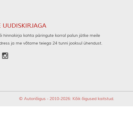
E UUDISKIRJAGA
i hinnakirja kohta päringute korral palun jätke meile
ress ja me võtame teiega 24 tunni jooksul ühendust.

© Autoriõigus - 2010-2026: Kõik õigused kaitstud.