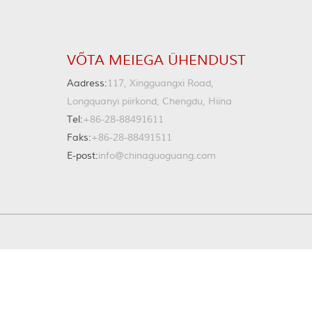
VÕTA MEIEGA ÜHENDUST
Aadress:
117, Xingguangxi Road,
Longquanyi piirkond, Chengdu, Hiina
Tel:
+86-28-88491611
Faks:
+86-28-88491511
E-post:
info@chinaguoguang.com