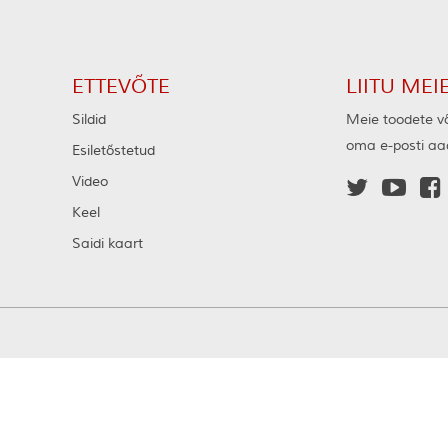
7.2/630
ETTEVÕTE
LIITU MEI
Sildid
Meie toodete võ
oma e-posti aad
Esiletõstetud
Video



Keel
Saidi kaart