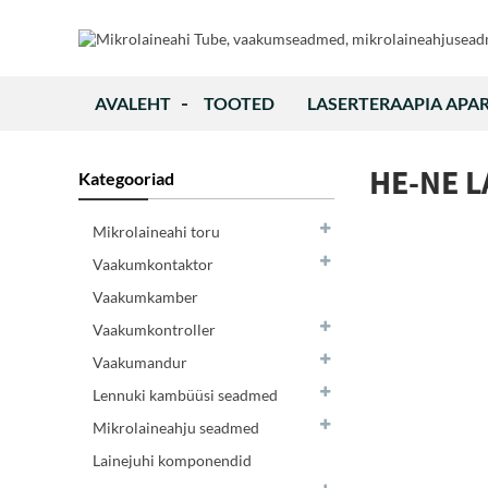
AVALEHT
TOOTED
LASERTERAAPIA APA
HE-NE 
Kategooriad
Mikrolaineahi toru
Vaakumkontaktor
Vaakumkamber
Vaakumkontroller
Vaakumandur
Lennuki kambüüsi seadmed
Mikrolaineahju seadmed
Lainejuhi komponendid