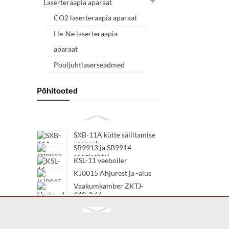
Laserteraapia aparaat
CO2 laserteraapia aparaat
He-Ne laserteraapia
aparaat
Pooljuhtlaserseadmed
Põhitooted
SXB-11A kütte säilitamise
veepaak
SB9913 ja SB9914
söögisahtel
KSL-11 veeboiler
KJ0015 Ahjurest ja -alus
Vaakumkamber ZKTJ-
140-0.66
Vaakumkamber TJC20-
12/630
Vaakumkamber TJC20-
12/400
Vaakumkamber TJC20-