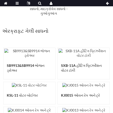
એરક્રાફ્ટ ગેલી સાધનો
SB9913&SB9914 ભોજન
SXB-11A હીટિંગ પ્રિઝર્વેશન
ડ્રોઅર
વોટર ટાંકી
KSL-11 વોટર બોઈલર
KJ0015 ઓવન રેક અને ટ્રે