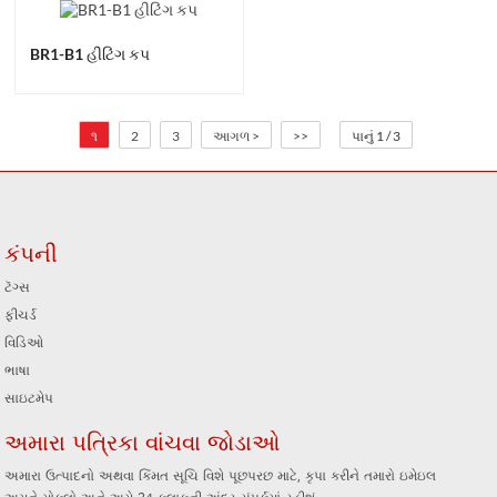
BR1-B1 હીટિંગ કપ
૧
2
3
આગળ >
>>
પાનું 1 / 3
કંપની
ટૅગ્સ
ફીચર્ડ
વિડિઓ
ભાષા
સાઇટમેપ
અમારા પત્રિકા વાંચવા જોડાઓ
અમારા ઉત્પાદનો અથવા કિંમત સૂચિ વિશે પૂછપરછ માટે, કૃપા કરીને તમારો ઇમેઇલ