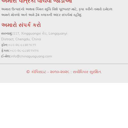
અમારા પત્રિકા વાંચવા જોડાઓ
અમારા ઉત્પાદનો અથવા કિંમત સૂચિ વિશે પૂછપરછ માટે, કૃપા કરીને તમારો ઇમેઇલ
અમને મોકલો અને અમે 24 કલાકની અંદર સંપર્કમાં રહીશું.
અમારો સંપર્ક કરો
સરનામું::
117, Xingguangxi રોડ, Longquanyi
Distract, Chengdu, China
ફોન:
+૮૬-૨૮-૮૮૪૯૧૬૧૧
ફેક્સ:
+૮૬-૨૮-૮૮૪૯૧૫૧૫
ઈ-મેલ:
info@chinaguoguang.com
© કૉપિરાઇટ - ૨૦૧૦-૨૦૨૬ : સર્વાધિકાર સુરક્ષિત.