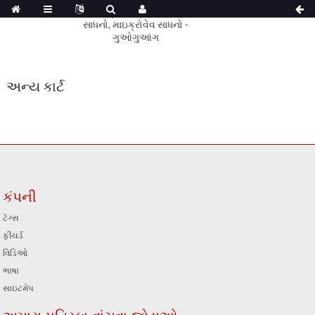
અન્ય કાર્ટ
કંપની
ટૅગ્સ
ફીચર્ડ
વિડિઓ
ભાષા
સાઇટમેપ