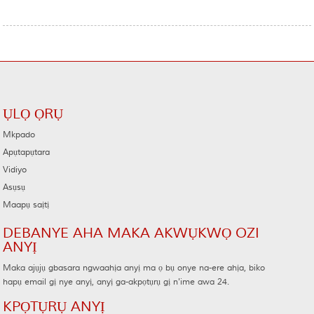
ỤLỌ ỌRỤ
Mkpado
Apụtapụtara
Vidiyo
Asụsụ
Maapụ saịtị
DEBANYE AHA MAKA AKWỤKWỌ OZI
ANYỊ
Maka ajụjụ gbasara ngwaahịa anyị ma ọ bụ onye na-ere ahịa, biko
hapụ email gị nye anyị, anyị ga-akpọtụrụ gị n'ime awa 24.
KPỌTỤRỤ ANYỊ