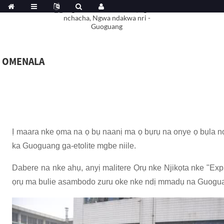
OMENALA
Ị maara nke ọma na ọ bụ naanị ma ọ bụrụ na onye ọ bụla 
ka Guoguang ga-etolite mgbe niile.
Dabere na nke ahụ, anyị malitere Ọrụ nke Njikọta nke "Exp
ọrụ ma bulie asambodo zuru oke nke ndị mmadụ na Guoguan