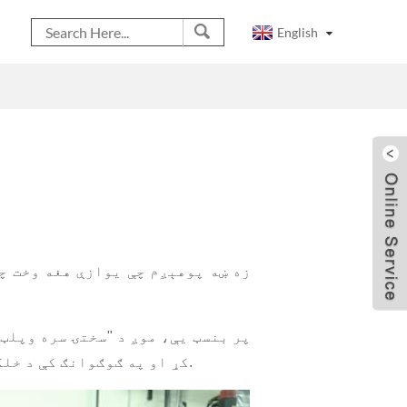
English
زه ښه پوهېږم چې یوازې هغه وخت چ
پر بنسټ یې، موږ د "سختۍ سره وپلټ
کړ او په ګوګوانګ کې د خلکو جامع وړتیا په ډیری لارو کې لوړه کړه ترڅو د ګوګوانګ ځانګړي تصدۍ کلتور ته وده ورکړي.