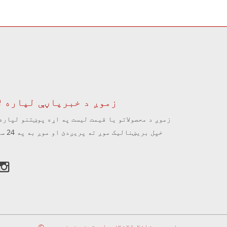
زموږ د خبرپاڼې لپاره ل
زموږ د محصولاتو یا قیمت لیست په اړه پوښتنو لپاره
خپل بری
