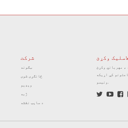
اسلیک وکړئ
شرکت
 ، مهرباني وکړئ
ټګونه
ښنالیک موږ ته پریږدئ او موږ به په 24 ساعتونو کې اړیکه
ځانګړی شوی
ونیسو.
ویډیو



ژبه
د سایټ نقشه