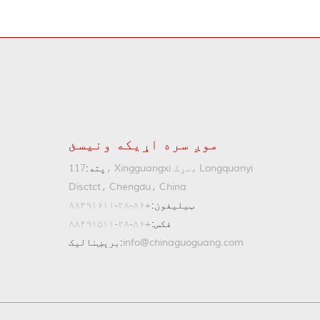
موږ سره اړیکه ونیسئ
پته:
117، Xingguangxi سړک، Longquanyi
Disctct، Chengdu، China
ټیلیفون:
+۸۶-۲۸-۸۸۴۹۱۶۱۱
فکس:
+۸۶-۲۸-۸۸۴۹۱۵۱۱
info@chinaguoguang.com
برېښنالیک: