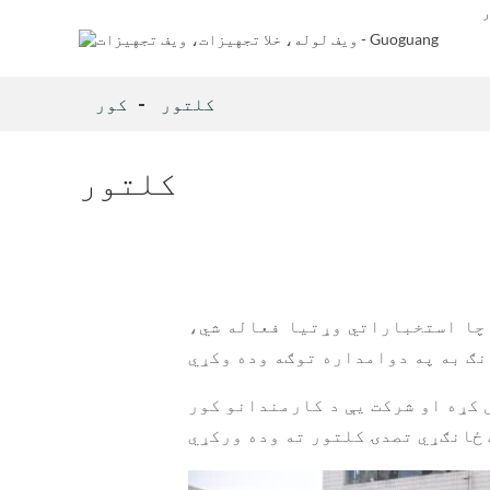
ر
کلتور
کور
کلتور
 چا استخباراتي وړتیا فعاله شي،
 کړه او شرکت یې د کارمندانو کور