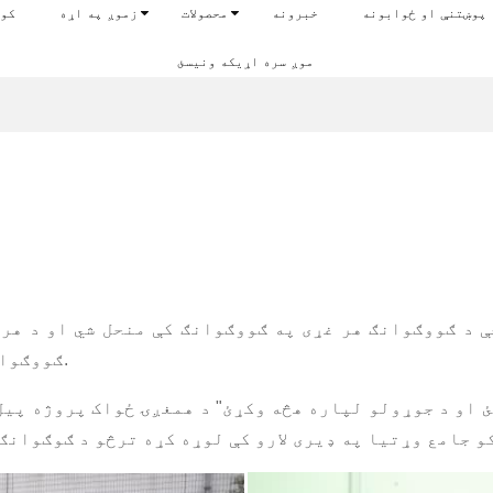
پوښتنې او ځوابونه
خبرونه
محصولات
زموږ په اړه
کو
موږ سره اړیکه ونیسئ
ې د ګووګوانګ هر غړی په ګووګوانګ کې منحل شي او د هر
ګووګوانګ به په دوامداره توګه وده وکړي.
ئ او د جوړولو لپاره هڅه وکړئ" د همغږۍ ځواک پروژه پیل