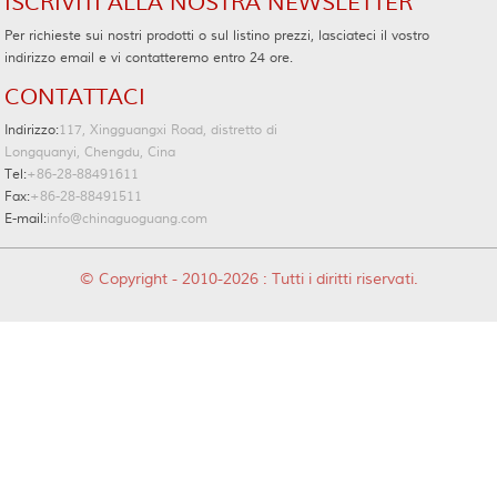
ISCRIVITI ALLA NOSTRA NEWSLETTER
Per richieste sui nostri prodotti o sul listino prezzi, lasciateci il vostro
indirizzo email e vi contatteremo entro 24 ore.
CONTATTACI
Indirizzo:
117, Xingguangxi Road, distretto di
Longquanyi, Chengdu, Cina
Tel:
+86-28-88491611
Fax:
+86-28-88491511
E-mail:
info@chinaguoguang.com
© Copyright - 2010-2026 : Tutti i diritti riservati.