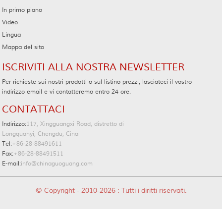
In primo piano
Video
Lingua
Mappa del sito
ISCRIVITI ALLA NOSTRA NEWSLETTER
Per richieste sui nostri prodotti o sul listino prezzi, lasciateci il vostro
indirizzo email e vi contatteremo entro 24 ore.
CONTATTACI
Indirizzo:
117, Xingguangxi Road, distretto di
Longquanyi, Chengdu, Cina
Tel:
+86-28-88491611
Fax:
+86-28-88491511
E-mail:
info@chinaguoguang.com
© Copyright - 2010-2026 : Tutti i diritti riservati.