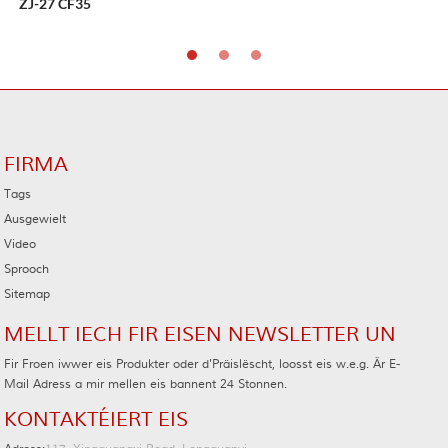
ZJ-27 CF35
FIRMA
Tags
Ausgewielt
Video
Sprooch
Sitemap
MELLT IECH FIR EISEN NEWSLETTER UN
Fir Froen iwwer eis Produkter oder d'Präislëscht, loosst eis w.e.g. Är E-
Mail Adress a mir mellen eis bannent 24 Stonnen.
KONTAKTÉIERT EIS