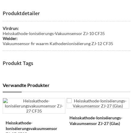
Produktdetailer
Virdrun:
Heisskathode-Ioniséierungs-Vakuumsensor ZJ-10 CF35
Weider:
Vakuumsensor fir waarm Kathodenioniséierung ZJ-12 CF35
Produkt Tags
Verwandte Produkter
Heisskathode-Ioniséierungs-
Heisskathode-
Vakuumsensor ZJ-27 (Glas)
Ioniséierungsvakuumsensor