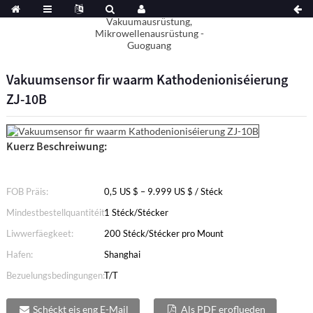
Vakuumsensor fir waarm Kathodenioniséierung
ZJ-10B
Kuerz Beschreiwung:
FOB Präis:
0,5 US $ – 9.999 US $ / Stéck
Mindestbestellquantitéit:
1 Stéck/Stécker
Liwwerfäegkeet:
200 Stéck/Stécker pro Mount
Hafen:
Shanghai
Bezuelungsbedingungen:
T/T
Schéckt eis eng E-Mail
Als PDF eroflueden