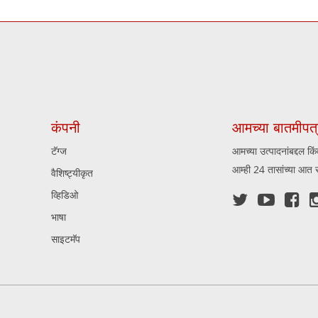
कंपनी
आमच्या बातमीपत्
टॅग्ज
आमच्या उत्पादनांबद्दल क
आम्ही 24 तासांच्या आत सं
वैशिष्ट्यीकृत
व्हिडिओ



भाषा
साइटमॅप