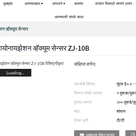
मुखपृष्ठ
आमच्याबद्दल
उत्पादने
बातम्या
वारंवार विचारले जाणारे प्रश्न
आमच्याशी संपर्क साधा
व्हॅक्यूम सेन्सर
योनायझेशन व्हॅक्यूम सेन्सर ZJ-10B
संक्षिप्त वर्णन:
Loading...
एफओबी किंमत:
यूएस $०.५ - 
किमान ऑर्डर प्रमाण:
१ तुकडा/तुकड
पुरवठा क्षमता:
२०० तुकडे/तु
बंदर:
शांघाय
देयक अटी:
टी/टी
आम्हाला ईमेल पाठवा