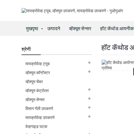
मुखपृष्ठ
उत्पादने
व्हॅक्यूम सेन्सर
हॉट कॅथोड आयनीकरण 
हॉट कॅथोड आ
श्रेणी
मायक्रोवेव्ह ट्यूब
व्हॅक्यूम कॉन्टॅक्टर
व्हॅक्यूम चेंबर
व्हॅक्यूम कंट्रोलर
व्हॅक्यूम सेन्सर
विमान गॅली उपकरणे
मायक्रोवेव्ह उपकरणे
वेव्हगाइड घटक