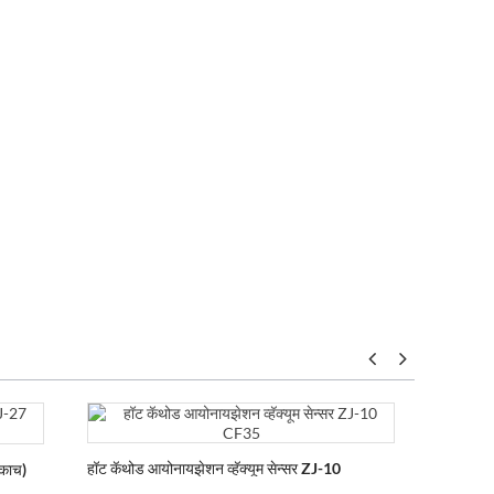
हॉट कॅथोड आयोनायझेशन व्हॅक्यूम सेन्सर ZJ-10
हॉट कॅथोड
(काच)
CF35
CF35