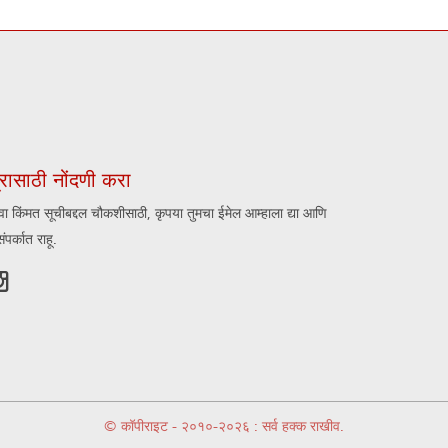
रासाठी नोंदणी करा
िंवा किंमत सूचीबद्दल चौकशीसाठी, कृपया तुमचा ईमेल आम्हाला द्या आणि
पर्कात राहू.

© कॉपीराइट - २०१०-२०२६ : सर्व हक्क राखीव.