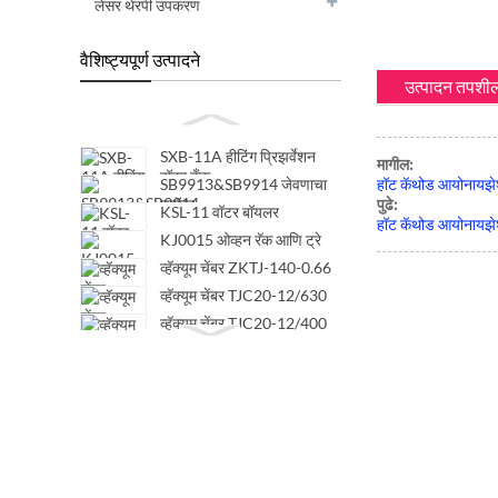
लेसर थेरपी उपकरण
वैशिष्ट्यपूर्ण उत्पादने
उत्पादन तपशी
SXB-11A हीटिंग प्रिझर्वेशन
मागील:
वॉटर टँक
SB9913&SB9914 जेवणाचा
हॉट कॅथोड आयोनायझेश
ड्रॉवर
पुढे:
KSL-11 वॉटर बॉयलर
हॉट कॅथोड आयोनायझेश
KJ0015 ओव्हन रॅक आणि ट्रे
व्हॅक्यूम चेंबर ZKTJ-140-0.66
व्हॅक्यूम चेंबर TJC20-12/630
व्हॅक्यूम चेंबर TJC20-12/400
व्हॅक्यूम चेंबर TJC20-7.2/630