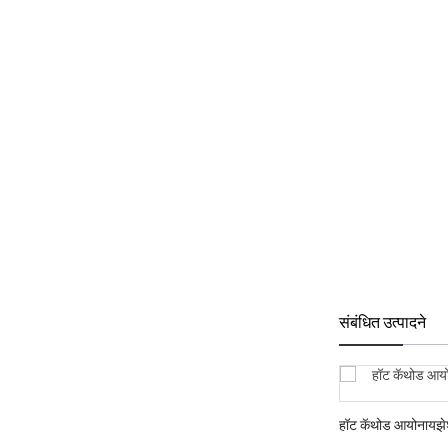
संबंधित उत्पादने
हॉट कॅथोड आयोनायझेशन व्हॅक्यूम सेन्सर M082B
हॉट कॅथोड आयोनायझेशन
CF35