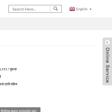
English
९,९९९ / तुकडा
े
कडे प्रति महिना
पीडीएफ म्हणून डाउनलोड करा