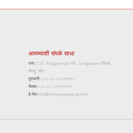
आमच्याशी संपर्क साधा
पत्ता::
117, Xingguangxi रोड, Longquanyi जिल्हा,
चेंगडू, चीन
दूरध्वनी:
+८६-२८-८८४९१६११
फॅक्स:
+८६-२८-८८४९१५११
ई-मेल:
info@chinaguoguang.com