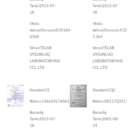
Tarixi:
2013-07-
Tarixi:
2013-07-
18
18
Əhatə
Əhatə
dairəsi/Dərəcəsi:
EVS160-
dairəsi/Dərəcəsi:
JCZ5
630A
7.2kV
Verən:
TELAB
Verən:
TELAB
UYĞUNLUQ
UYĞUNLUQ
LABORATORİYASI
LABORATORİYASI
CO., LTD
CO., LTD
Standart:
CE
Standart:
CQC
Nömrə:
13662457AA01
Nömrə:
00117Q3511
Buraxılış
Buraxılış
Tarixi:
2013-07-
Tarixi:
2005-08-
18
14