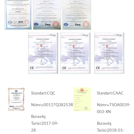
Standart:
CQC
Standart:
CAAC
Nömrə:
00117Q38253R2M/5100
Nömrə:
TSOA0039-
003-XN
Buraxılış
Tarixi:
2017-09-
Buraxılış
28
Tarixi:
2018-01-