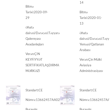
14
Bitmə
Tarixi:
2020-09-
Bitmə
29
Tarixi:
2020-01-
13
Əhatə
dairəsi/Dərəcəsi:
Təyyarə
Əhatə
Qalereyası
dairəsi/Dərəcəsi:
Təyy
Avadanlıqları
Yeməyi/Qatlanan
Arabası
Verən:
ÇİN
KEYFİYYƏT
Verən:
Çin Mülki
SERTİFİKATLAŞDIRMA
Aviasiya
MƏRKƏZİ
Administrasiyası
Standart:
CE
Standart:
CE
Nömrə:
13662457AA02
Nömrə:
13662457AA
Buraxılış
Buraxılış