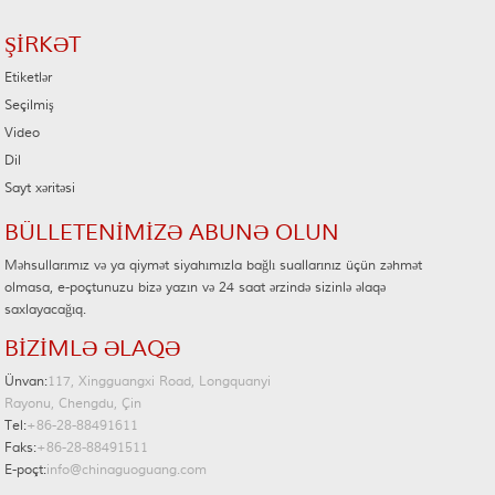
ŞIRKƏT
Etiketlər
Seçilmiş
Video
Dil
Sayt xəritəsi
BÜLLETENIMIZƏ ABUNƏ OLUN
Məhsullarımız və ya qiymət siyahımızla bağlı suallarınız üçün zəhmət
olmasa, e-poçtunuzu bizə yazın və 24 saat ərzində sizinlə əlaqə
saxlayacağıq.
BIZIMLƏ ƏLAQƏ
Ünvan:
117, Xingguangxi Road, Longquanyi
Rayonu, Chengdu, Çin
Tel:
+86-28-88491611
Faks:
+86-28-88491511
E-poçt:
info@chinaguoguang.com