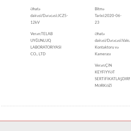
Əhatə
Bitmə
dairəsi/Dərəcəsi:
JCZ5-
Tarixi:
2020-06-
12kV
23
Verən:
TELAB
Əhatə
UYĞUNLUQ
dairəsi/Dərəcəsi:
Vak
LABORATORİYASI
Kontaktoru və
CO., LTD
Kamerası
Verən:
ÇİN
KEYFİYYƏT
SERTİFİKATLAŞDIR
MƏRKƏZİ