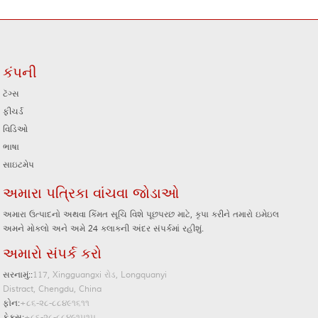
કંપની
ટૅગ્સ
ફીચર્ડ
વિડિઓ
ભાષા
સાઇટમેપ
અમારા પત્રિકા વાંચવા જોડાઓ
અમારા ઉત્પાદનો અથવા કિંમત સૂચિ વિશે પૂછપરછ માટે, કૃપા કરીને તમારો ઇમેઇલ
અમને મોકલો અને અમે 24 કલાકની અંદર સંપર્કમાં રહીશું.
અમારો સંપર્ક કરો
સરનામું::
117, Xingguangxi રોડ, Longquanyi
Distract, Chengdu, China
ફોન:
+૮૬-૨૮-૮૮૪૯૧૬૧૧
ફેક્સ:
+૮૬-૨૮-૮૮૪૯૧૫૧૫