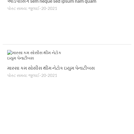
એડિપીસિંગ sem neque sed ipsum nam quam
પોસ્ટ સમય: જુલાઈ-20-2021
માસ્સા કમ સોસીસ થીમ નેટોક ઇયુમ પેનાટીબસ
પોસ્ટ સમય: જુલાઈ-20-2021