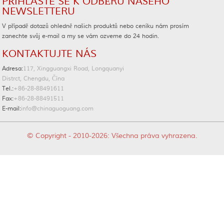
PŘIHLASTE SE K ODBĚRU NAŠEHO
NEWSLETTERU
V případě dotazů ohledně našich produktů nebo ceníku nám prosím
zanechte svůj e-mail a my se vám ozveme do 24 hodin.
KONTAKTUJTE NÁS
Adresa:
117, Xingguangxi Road, Longquanyi
Distrct, Chengdu, Čína
Tel.:
+86-28-88491611
Fax:
+86-28-88491511
E-mail:
info@chinaguoguang.com
© Copyright - 2010-2026: Všechna práva vyhrazena.