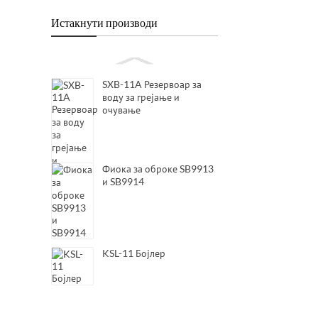
Истакнути производи
SXB-11A Резервоар за
воду за грејање и
очување
Фиока за оброке SB9913
и SB9914
KSL-11 Бојлер