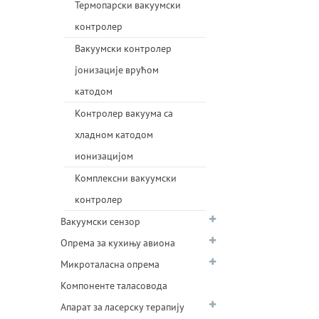
Термопарски вакуумски
контролер
Вакуумски контролер
јонизације врућом
катодом
Контролер вакуума са
хладном катодом
ионизацијом
Комплексни вакуумски
контролер
Вакуумски сензор
Опрема за кухињу авиона
Микроталасна опрема
Компоненте таласовода
Апарат за ласерску терапију