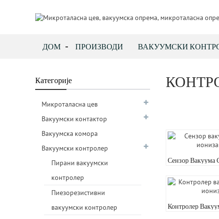
ДОМ
ПРОИЗВОДИ
ВАКУУМСКИ КОНТР
КОНТР
Категорије
Микроталасна цев
Вакуумски контактор
Вакуумска комора
Вакуумски контролер
Сензор Вакуума 
Пирани вакуумски
Ионизацијом M
контролер
Пиезорезистивни
Контролер Вакуу
вакуумски контролер
Ионизацијом ZD