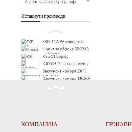
Апарат за ласерску терапију
Истакнути производи
SXB-11A Резервоар за
воду за грејање и
Фиока за оброке SB9913
очување
и SB9914
KSL-11 Бојлер
KJ0015 Решетка и плех за
рерну
Вакуумска комора ZKTJ-
140-0.66
Вакуумска комора TJC20-
12/630
Вакуумска комора TJC20-
12/400
Вакуумска комора TJC20-
7.2/630
КОМПАНИЈА
ПРИЈАВИ