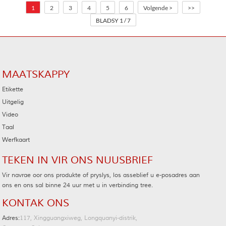
1
2
3
4
5
6
Volgende >
>>
BLADSY 1 / 7
MAATSKAPPY
Etikette
Uitgelig
Video
Taal
Werfkaart
TEKEN IN VIR ONS NUUSBRIEF
Vir navrae oor ons produkte of pryslys, los asseblief u e-posadres aan
ons en ons sal binne 24 uur met u in verbinding tree.
KONTAK ONS
Adres:
117, Xingguangxiweg, Longquanyi-distrik,