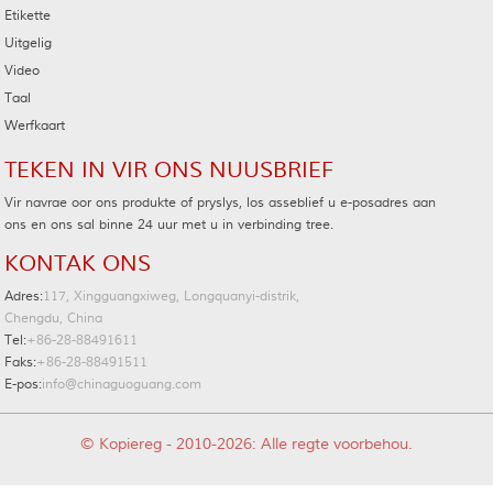
Etikette
Uitgelig
Video
Taal
Werfkaart
TEKEN IN VIR ONS NUUSBRIEF
Vir navrae oor ons produkte of pryslys, los asseblief u e-posadres aan
ons en ons sal binne 24 uur met u in verbinding tree.
KONTAK ONS
Adres:
117, Xingguangxiweg, Longquanyi-distrik,
Chengdu, China
Tel:
+86-28-88491611
Faks:
+86-28-88491511
E-pos:
info@chinaguoguang.com
© Kopiereg - 2010-2026: Alle regte voorbehou.