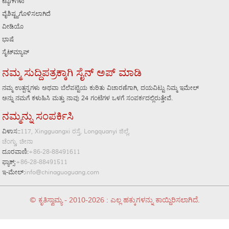
ಟ್ಯಾಗ್‌ಗಳು
ವೈಶಿಷ್ಟ್ಯಗೊಳಿಸಲಾಗಿದೆ
ವೀಡಿಯೊ
ಭಾಷೆ
ಸೈಟ್‌ಮ್ಯಾಪ್
ನಮ್ಮ ಸುದ್ದಿಪತ್ರಕ್ಕಾಗಿ ಸೈನ್ ಅಪ್ ಮಾಡಿ
ನಮ್ಮ ಉತ್ಪನ್ನಗಳು ಅಥವಾ ಬೆಲೆಪಟ್ಟಿಯ ಕುರಿತು ವಿಚಾರಣೆಗಾಗಿ, ದಯವಿಟ್ಟು ನಿಮ್ಮ ಇಮೇಲ್
ಅನ್ನು ನಮಗೆ ಕಳುಹಿಸಿ ಮತ್ತು ನಾವು 24 ಗಂಟೆಗಳ ಒಳಗೆ ಸಂಪರ್ಕದಲ್ಲಿರುತ್ತೇವೆ.
ನಮ್ಮನ್ನು ಸಂಪರ್ಕಿಸಿ
ವಿಳಾಸ::
117, Xingguangxi ರಸ್ತೆ, Longquanyi ಜಿಲ್ಲೆ,
ಚೆಂಗ್ಡು, ಚೀನಾ
ದೂರವಾಣಿ:
+86-28-88491611
ಫ್ಯಾಕ್ಸ್:
+86-28-88491511
ಇ-ಮೇಲ್:
info@chinaguoguang.com
© ಕೃತಿಸ್ವಾಮ್ಯ - 2010-2026 : ಎಲ್ಲ ಹಕ್ಕುಗಳನ್ನು ಕಾಯ್ದಿರಿಸಲಾಗಿದೆ.