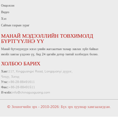
Онцолсон
Видео
Хэл
Сайтын газрын зураг
МАНАЙ МЭДЭЭЛЛИЙН ТОВХИМОЛД
БҮРТГҮҮЛНЭ ҮҮ
Манай бүтээгдэхүүн эсвэл үнийн жагсаалтын талаар лавлах зүйл байвал
имэйл хаягаа үлдээнэ үү, бид 24 цагийн дотор тантай холбогдох болно.
ХОЛБОО БАРИХ
Хаяг:
117, Xingguangxi Road, Longquanyi дүүрэг,
Ченду, Хятад
Утас:
+86-28-88491611
Факс:
+86-28-88491511
И-мэйл:
info@chinaguoguang.com
© Зохиогчийн эрх - 2010-2026: Бүх эрх хуулиар хамгаалагдсан.