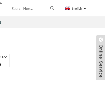
ỨC
English
N
J-