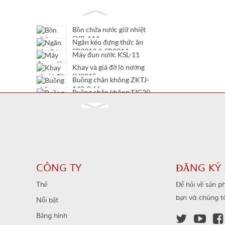
Bồn chứa nước giữ nhiệt
SXB-11A
Ngăn kéo đựng thức ăn
SB9913 & SB9914
Máy đun nước KSL-11
Khay và giá đỡ lò nướng
KJ0015
Buồng chân không ZKTJ-
140-0.66
Buồng chân không TJC20-
12/630
Buồng chân không TJC20-
12/400
Buồng chân không TJC20-
7.2/630
CÔNG TY
ĐĂNG KÝ 
Thẻ
Để hỏi về sản p
bạn và chúng tôi
Nổi bật
Băng hình


