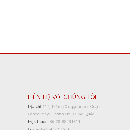
LIÊN HỆ VỚI CHÚNG TÔI
Địa chỉ:
117, Đường Xingguangxi, Quận
Longquanyi, Thành Đô, Trung Quốc
Điện thoại:
+86-28-88491611
Fax:
+86-28-88491511