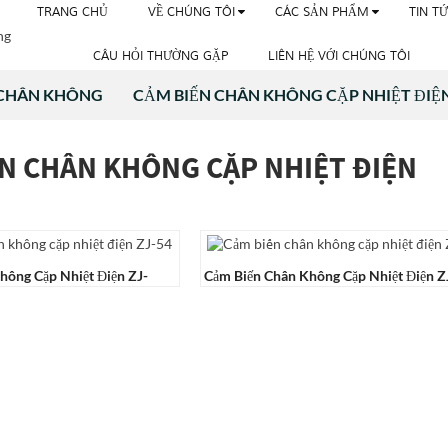
TRANG CHỦ
VỀ CHÚNG TÔI
CÁC SẢN PHẨM
TIN T
CÂU HỎI THƯỜNG GẶP
LIÊN HỆ VỚI CHÚNG TÔI
 CHÂN KHÔNG
CẢM BIẾN CHÂN KHÔNG CẶP NHIỆT ĐIỆ
N CHÂN KHÔNG CẶP NHIỆT ĐIỆN
hông Cặp Nhiệt Điện ZJ-
Cảm Biến Chân Không Cặp Nhiệt Điện Z
51