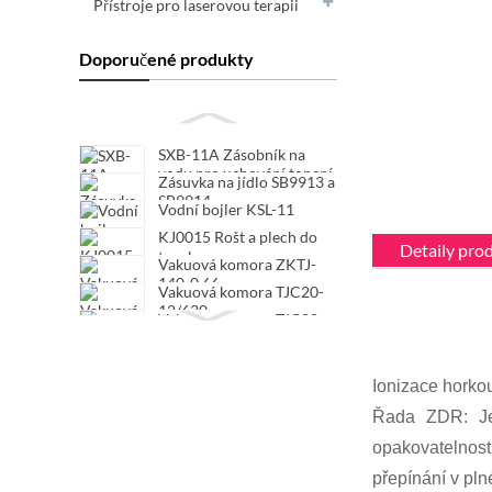
Přístroje pro laserovou terapii
Doporučené produkty
SXB-11A Zásobník na
vodu pro uchování topení
Zásuvka na jídlo SB9913 a
SB9914
Vodní bojler KSL-11
KJ0015 Rošt a plech do
Detaily pro
trouby
Vakuová komora ZKTJ-
140-0,66
Vakuová komora TJC20-
12/630
Vakuová komora TJC20-
12/400
Vakuová komora TJC20-
7.2/630
Ionizace horko
Řada ZDR: Je 
opakovatelnost
přepínání v pl