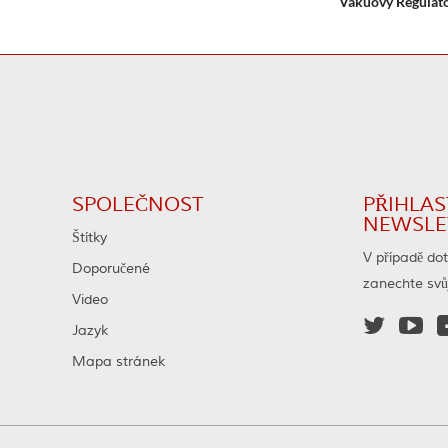
Vakuový Regulát
Ionizací ZDR-10
SPOLEČNOST
PŘIHLAS
NEWSLE
Štítky
V případě do
Doporučené
zanechte svů
Video


Jazyk
Mapa stránek