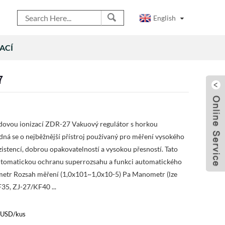
English
ACÍ
7
dovou ionizací ZDR-27 Vakuový regulátor s horkou
ná se o nejběžnější přístroj používaný pro měření vysokého
istencí, dobrou opakovatelností a vysokou přesností. Tato
utomatickou ochranu superrozsahu a funkci automatického
metr Rozsah měření (1,0x101~1,0x10-5) Pa Manometr (lze
F35, ZJ-27/KF40 ...
 USD/kus