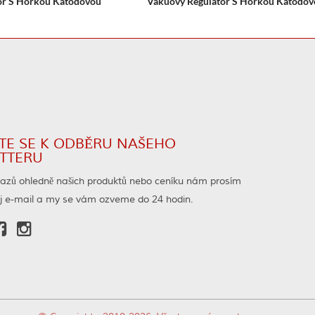
or S Horkou Katodovou
Vakuový Regulátor S Horkou Katodov
Ionizací ZDR-12
TE SE K ODBĚRU NAŠEHO
TTERU
tazů ohledně našich produktů nebo ceníku nám prosím
j e-mail a my se vám ozveme do 24 hodin.

