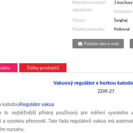
Minimální množství
1 kus/kusy
objednávky:
Schopnost 
Přístav:
Šanghaj
Platební podmínky:
Poštovné
Pošlete nám e-mail
duktu
Štítky produktů
Vakuový regulátor s horkou katodo
ZDR-27
u katodou
Regulátor vakua
to nejběžnější přístroj používaný pro měření vysokého v
í a vysokou přesností. Tato řada regulátorů vakua má automa
ném rozsahu.