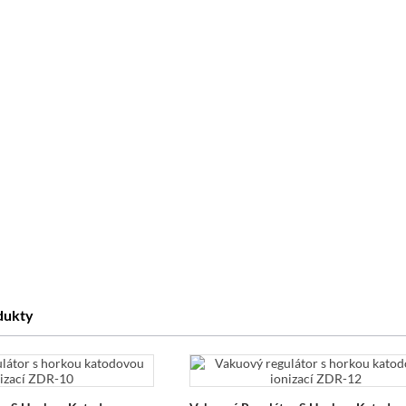
odukty