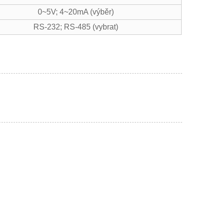
0~5V; 4~20mA (výběr)
RS-232; RS-485 (vybrat)