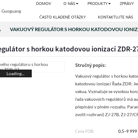
DOMOV
O NÁS
PRODUKTY
ZPRÁVY
ČASTO KLADENÉ OTÁZKY
KONTAKTUJTE NÁS
A
VAKUOVÝ REGULÁTOR S HORKOU KATODOVOU IONIZ
gulátor s horkou katodovou ionizací ZDR-2
Stručný popis:
Loading...
Vakuový regulátor s horkou kato
katodovou ionizací Řada ZDR: Jed
vakua. Vyznačuje se vysokou konz
řada vakuových regulátorů má a
přepínání v plném rozsahu. Para
zvolit rozhraní) ZJ-27B, ZJ-27/C
Cena FOB:
0,5–9 999