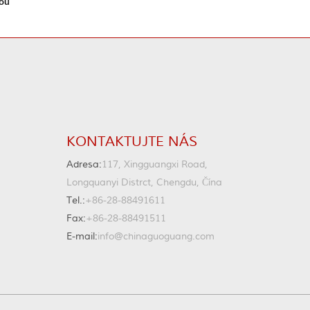
ou
KONTAKTUJTE NÁS
Adresa:
117, Xingguangxi Road,
Longquanyi Distrct, Chengdu, Čína
Tel.:
+86-28-88491611
Fax:
+86-28-88491511
E-mail:
info@chinaguoguang.com