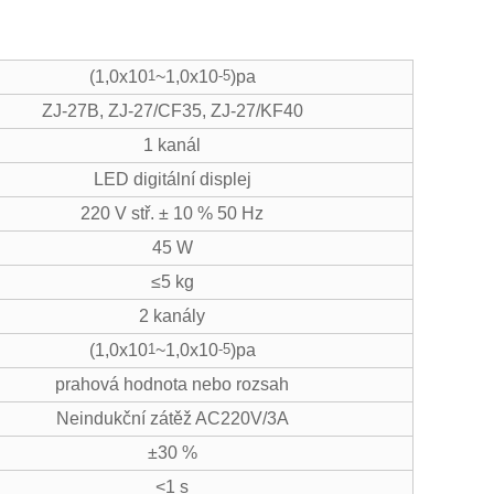
(1,0x10
1
~1,0x10
-
5
)pa
ZJ-27B, ZJ-27/CF35, ZJ-27/KF40
1 kanál
LED digitální displej
220 V stř. ± 10 % 50 Hz
45 W
≤5 kg
2 kanály
(1,0x10
1
~1,0x10
-
5
)pa
prahová hodnota nebo rozsah
Neindukční zátěž AC220V/3A
±30 %
<1 s