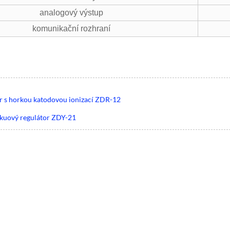
analogový výstup
komunikační rozhraní
r s horkou katodovou ionizací ZDR-12
vakuový regulátor ZDY-21