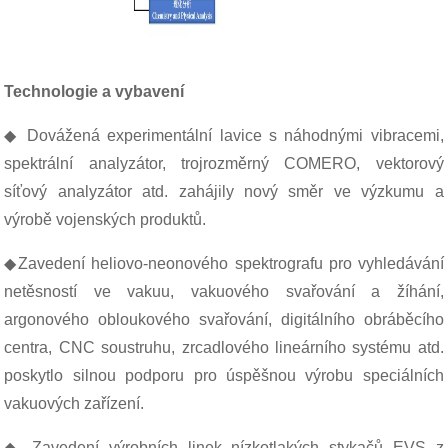
Technologie a vybavení
◆ Dovážená experimentální lavice s náhodnými vibracemi,
spektrální analyzátor, trojrozměrný COMERO, vektorový
síťový analyzátor atd. zahájily nový směr ve výzkumu a
výrobě vojenských produktů.
◆Zavedení heliovo-neonového spektrografu pro vyhledávání
netěsností ve vakuu, vakuového svařování a žíhání,
argonového obloukového svařování, digitálního obráběcího
centra, CNC soustruhu, zrcadlového lineárního systému atd.
poskytlo silnou podporu pro úspěšnou výrobu speciálních
vakuových zařízení.
◆ Zavedení výrobních linek nízkotlakých stykačů EVS z