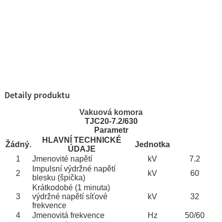
Detaily produktu
Vakuová komora
TJC20-7.2/630
Parametr
HLAVNÍ TECHNICKÉ
Žádný.
Jednotka
ÚDAJE
1
Jmenovité napětí
kV
7.2
Impulsní výdržné napětí
2
kV
60
blesku (špička)
Krátkodobé (1 minuta)
3
výdržné napětí síťové
kV
32
frekvence
4
Jmenovitá frekvence
Hz
50/60