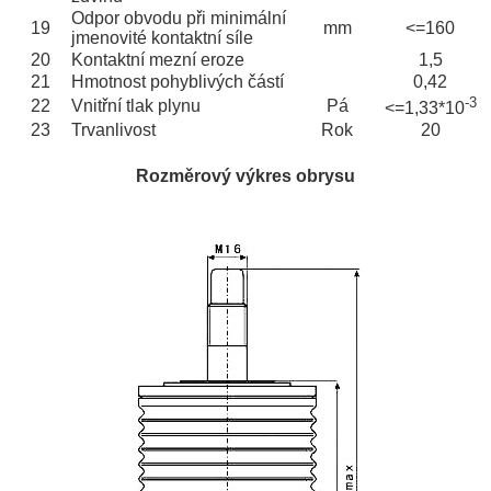
Odpor obvodu při minimální
19
mm
<=160
jmenovité kontaktní síle
20
Kontaktní mezní eroze
1,5
21
Hmotnost pohyblivých částí
0,42
-3
22
Vnitřní tlak plynu
Pá
<=1,33*10
23
Trvanlivost
Rok
20
Rozměrový výkres obrysu