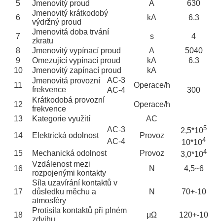
5
Jmenovitý proud
A
630
Jmenovitý krátkodobý
6
kA
6.3
výdržný proud
Jmenovitá doba trvání
7
s
4
zkratu
8
Jmenovitý vypínací proud
A
5040
9
Omezující vypínací proud
kA
6.3
10
Jmenovitý zapínací proud
kA
AC-3
Jmenovitá provozní
11
Operace/h
frekvence
AC-4
300
Krátkodobá provozní
12
Operace/h
frekvence
13
Kategorie využití
AC
5
AC-3
2,5*10
14
Elektrická odolnost
Provoz
4
AC-4
10*10
4
15
Mechanická odolnost
Provoz
3,0*10
Vzdálenost mezi
16
N
4,5~6
rozpojenými kontakty
Síla uzavírání kontaktů v
17
důsledku měchu a
N
70+-10
atmosféry
Protisíla kontaktů při plném
18
μΩ
120+-10
zdvihu