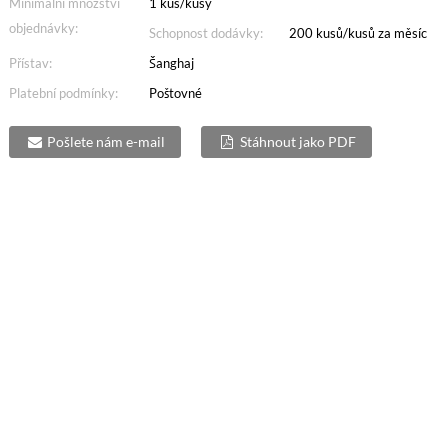
Minimální množství
1 kus/kusy
objednávky:
Schopnost dodávky:
200 kusů/kusů za měsíc
Přístav:
Šanghaj
Platební podmínky:
Poštovné
Pošlete nám e-mail
Stáhnout jako PDF