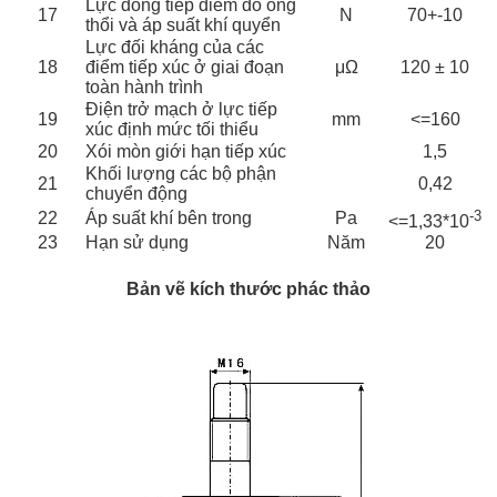
Lực đóng tiếp điểm do ống
17
N
70+-10
thổi và áp suất khí quyển
Lực đối kháng của các
18
điểm tiếp xúc ở giai đoạn
μΩ
120 ± 10
toàn hành trình
Điện trở mạch ở lực tiếp
19
mm
<=160
xúc định mức tối thiểu
20
Xói mòn giới hạn tiếp xúc
1,5
Khối lượng các bộ phận
21
0,42
chuyển động
-3
22
Áp suất khí bên trong
Pa
<=1,33*10
23
Hạn sử dụng
Năm
20
Bản vẽ kích thước phác thảo