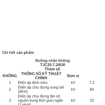
Chi tiết sản phẩm
Buồng chân không
TJC20-7.2/630
Tham số
THÔNG SỐ KỸ THUẬT
KHÔNG.
Đơn vị
CHÍNH
1
Điện áp định mức
kV
7.2
Điện áp chịu đựng xung sét
2
kV
60
(đỉnh)
Điện áp chịu đựng tần số
3
nguồn trong thời gian ngắn
kV
32
(1 phút)