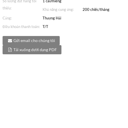
Số lượng đặt hàng tối
1 cái/miếng
thiểu:
Khả năng cung ứng:
200 chiếc/tháng
Cảng:
Thượng Hải
Điều khoản thanh toán:
T/T
Gửi email cho chúng tôi
Tải xuống dưới dạng PDF