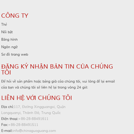
CÔNG TY
Thẻ
Nổi bật
Băng hình
Ngôn ngữ
Sơ đồ trang web
ĐĂNG KÝ NHẬN BẢN TIN CỦA CHÚNG
TÔI
Để hỏi về sản phẩm hoặc bảng giá của chúng tôi, vui lòng để lại email
của bạn và chúng tôi sẽ liên hệ lại trong vòng 24 giờ.
LIÊN HỆ VỚI CHÚNG TÔI
Địa chỉ:
117, Đường Xingguangxi, Quận
Longquanyi, Thành Đô, Trung Quốc
Điện thoại:
+86-28-88491611
Fax:
+86-28-88491511
E-mail:
info@chinaguoguang.com