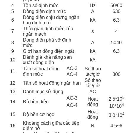
4
Tần số định mức
Hz
50/60
5
Dòng điện định mức
A
630
Dòng điện chịu đựng ngắn
6
kA
6.3
hạn định mức
Thời gian định mức của
7
s
4
ngắn mạch
Dòng điện phá vỡ định
8
A
5040
mức
9
Giới hạn dòng điện ngắt
kA
6.3
Đánh giá khả năng sản
10
kA
xuất dòng điện
AC-3
Tần số hoạt động
Số thao
11
định mức
tác/giờ
AC-4
300
Số thao
12
Tần số hoạt động ngắn hạn
tác/giờ
13
Danh mục sử dụng
AC
5
AC-3
2,5*10
Hoạt
14
Độ bền điện
động
4
AC-4
10*10
Hoạt
4
15
Độ bền cơ học
3.0*10
động
Khoảng cách giữa các tiếp
16
N
4,5~6
điểm hở