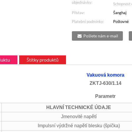
objednávky:
Schopnost 
Přístav:
Šanghaj
Platební podmínky:
Poštovné
Pošlete nám e-mail
duktu
Štítky produktů
Vakuová komora
ZKTJ-630/1.14
Parametr
HLAVNÍ TECHNICKÉ ÚDAJE
Jmenovité napětí
Impulsní výdržné napětí blesku (špička)