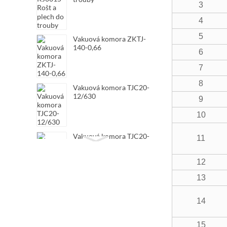
3
4
5
Vakuová komora ZKTJ-
140-0,66
6
7
8
Vakuová komora TJC20-
12/630
9
10
Vakuová komora TJC20-
11
12/400
12
13
Vakuová komora TJC20-
7.2/630
14
15