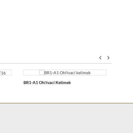
BR1-A1 Ohřívací Kelímek
EVS160
Kontakt