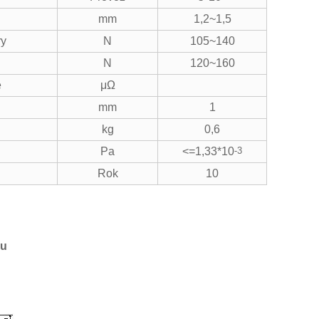
mm
1,2~1,5
ry
N
105~140
N
120~160
e
μΩ
mm
1
kg
0,6
Pa
<=1,33*10
-3
Rok
10
su