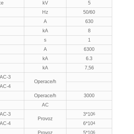
ce
kV
5
Hz
50/60
A
630
kA
8
s
1
A
6300
kA
6.3
kA
7,56
AC-3
Operace/h
AC-4
Operace/h
3000
AC
AC-3
3*10
6
Provoz
AC-4
6*10
4
Provoz
5*10
6