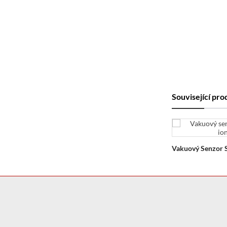
Související pr
CK-622 30kW/915MHz Kontinuální
Vakuový Senzor 
Magnetron
Ionizací M082B