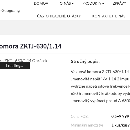
DOMOV
O NÁS
PRODUKTY
ZPRÁVY
ČASTO KLADENÉ OTÁZKY
KONTAKTUJTE NÁS
omora ZKTJ-630/1.14
Stručný popis:
Loading...
Vakuová komora ZKTJ-630/1.14
Jmenovité napětí kV 1,14 2 Impul
výdržné napětí síťové frekvence
630 6 Jmenovitý krátkodobý výdr
Jmenovitý vypínací proud A 6300
Cena FOB:
0,5–9 999
Minimální množství
1 kus/kusy