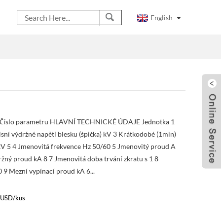
English
 Číslo parametru HLAVNÍ TECHNICKÉ ÚDAJE Jednotka 1
sní výdržné napětí blesku (špička) kV 3 Krátkodobé (1min)
 kV 5 4 Jmenovitá frekvence Hz 50/60 5 Jmenovitý proud A
žný proud kA 8 7 Jmenovitá doba trvání zkratu s 1 8
 9 Mezní vypínací proud kA 6...
 USD/kus