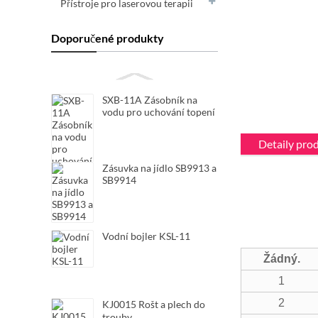
Přístroje pro laserovou terapii
Doporučené produkty
SXB-11A Zásobník na
vodu pro uchování topení
Detaily pro
Zásuvka na jídlo SB9913 a
SB9914
Vodní bojler KSL-11
Žádný.
1
2
KJ0015 Rošt a plech do
trouby