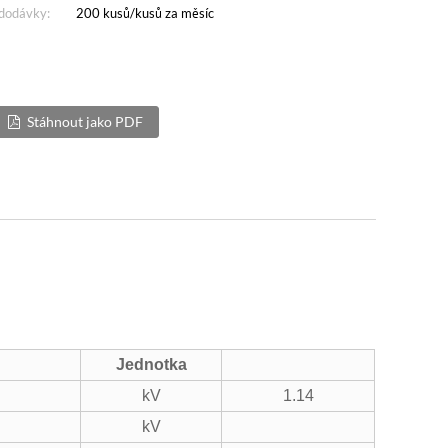
dodávky:
200 kusů/kusů za měsíc
Stáhnout jako PDF
Jednotka
kV
1.14
kV