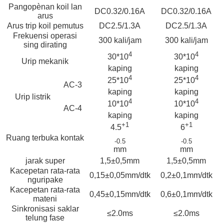
Pangopènan koil lan
DC0.32/0.16A
DC0.32/0.16A
arus
Arus trip koil pemutus
DC2.5/1.3A
DC2.5/1.3A
Frekuensi operasi
300 kali/jam
300 kali/jam
sing dirating
4
4
30*10
30*10
Urip mekanik
kaping
kaping
4
4
25*10
25*10
AC-3
kaping
kaping
Urip listrik
4
4
10*10
10*10
AC-4
kaping
kaping
+1
+1
4.5
6
Ruang terbuka kontak
-0.5
-0.5
mm
mm
jarak super
1,5±0,5mm
1,5±0,5mm
Kacepetan rata-rata
0,15±0,05mm/dtk
0,2±0,1mm/dtk
nguripake
Kacepetan rata-rata
0,45±0,15mm/dtk
0,6±0,1mm/dtk
mateni
Sinkronisasi saklar
≤2.0ms
≤2.0ms
telung fase