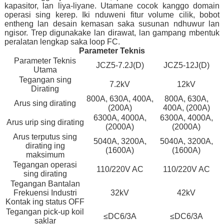
kapasitor, lan liya-liyane. Utamane cocok kanggo domain
operasi sing kerep. Iki nduweni fitur volume cilik, bobot
entheng lan desain kemasan saka susunan ndhuwur lan
ngisor. Trep digunakake lan dirawat, lan gampang mbentuk
peralatan lengkap saka loop FC.
Parameter Teknis
Parameter Teknis
JCZ5-7.2J(D)
JCZ5-12J(D)
Utama
Tegangan sing
7.2kV
12kV
Dirating
800A, 630A, 400A,
800A, 630A,
Arus sing dirating
(200A)
400A, (200A)
6300A, 4000A,
6300A, 4000A,
Arus urip sing dirating
(2000A)
(2000A)
Arus terputus sing
5040A, 3200A,
5040A, 3200A,
dirating ing
(1600A)
(1600A)
maksimum
Tegangan operasi
110/220V AC
110/220V AC
sing dirating
Tegangan Bantalan
Frekuensi Industri
32kV
42kV
Kontak ing status OFF
Tegangan pick-up koil
≤DC6/3A
≤DC6/3A
saklar