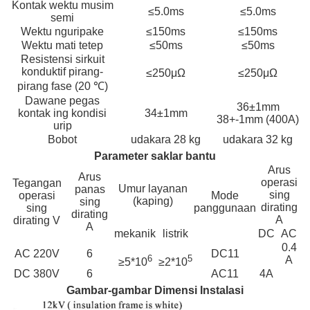
Kontak wektu musim
≤5.0ms
≤5.0ms
semi
Wektu nguripake
≤150ms
≤150ms
Wektu mati tetep
≤50ms
≤50ms
Resistensi sirkuit
konduktif pirang-
≤250μΩ
≤250μΩ
pirang fase (20 ℃)
Dawane pegas
36±1mm
kontak ing kondisi
34±1mm
38+-1mm (400A)
urip
Bobot
udakara 28 kg
udakara 32 kg
Parameter saklar bantu
Arus
Arus
operasi
Tegangan
Umur layanan
panas
sing
operasi
Mode
(kaping)
sing
dirating
sing
panggunaan
dirating
A
dirating V
A
mekanik
listrik
DC
AC
0.4
AC 220V
6
DC11
6
5
A
≥5*10
≥2*10
DC 380V
6
AC11
4A
Gambar-gambar Dimensi Instalasi